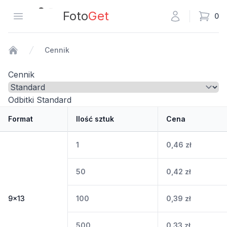
Fotoget
Foto
Get
Otwórz menu
0
Cennik
Strona główna
Cennik
Wybierz linię
Odbitki Standard
Format
Ilość sztuk
Cena
1
0,46
zł
50
0,42
zł
9x13
100
0,39
zł
500
0,33
zł