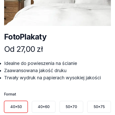
FotoPlakaty
Od
27,00 zł
Informacje o produkcie
Opis
Idealne do powieszenia na ścianie
Zaawansowana jakość druku
Trwały wydruk na papierach wysokiej jakości
Format
Wybierz format
40x50
40x60
50x70
50x75