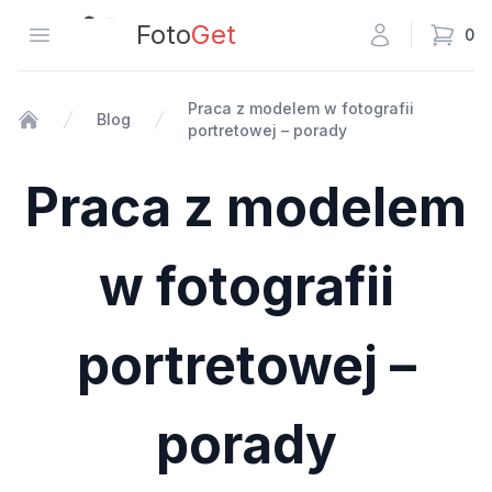
Fotoget
Foto
Get
Otwórz menu
0
Praca z modelem w fotografii
Blog
portretowej – porady
Strona główna
Praca z modelem
w fotografii
portretowej –
porady